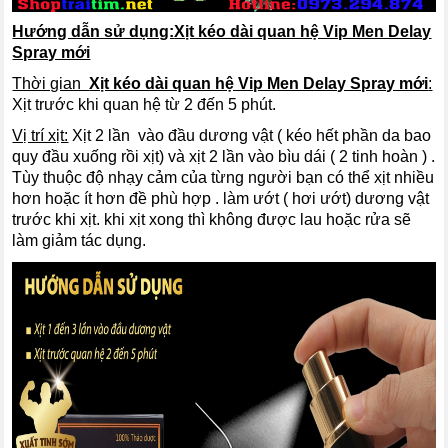
Hướng dẫn sử dụng:
Xịt kéo dài quan hệ Vip Men Delay
Spray mới
Thời gian
Xịt kéo dài quan hệ Vip Men Delay Spray mới
:
Xịt trước khi quan hệ từ 2 đến 5 phút.
Vị trí xịt:
Xịt 2 lần vào đầu dương vật ( kéo hết phần da bao
quy đầu xuống rồi xịt) và xịt 2 lần vào bìu dái ( 2 tinh hoàn ) .
Tùy thuộc độ nhạy cảm của từng người bạn có thể xịt nhiều
hơn hoặc ít hơn đề phù hợp . làm ướt ( hơi ướt) dương vật
trước khi xịt. khi xịt xong thì không được lau hoặc rửa sẽ
làm giảm tác dụng.