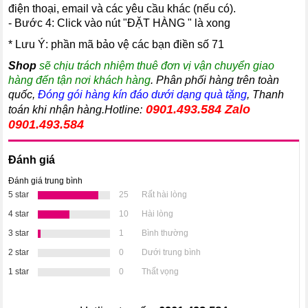
điện thoại, email và các yêu cầu khác (nếu có).
- Bước 4: Click vào nút "ĐẶT HÀNG " là xong
* Lưu Ý: phần mã bảo vệ các bạn điền số 71
Shop
sẽ chịu trách nhiệm thuê đơn vị vận chuyển giao
hàng đến tận nơi khách hàng
. Phân phối hàng trên toàn
quốc,
Đóng gói hàng kín đáo dưới dạng quà tặng
, Thanh
0901.493.584
Zalo
toán khi nhận hàng.Hotline:
0901.493.584
Đánh giá
Đánh giá trung bình
5 star
25
Rất hài lòng
4 star
10
Hài lòng
3 star
1
Bình thường
2 star
0
Dưới trung bình
1 star
0
Thất vọng