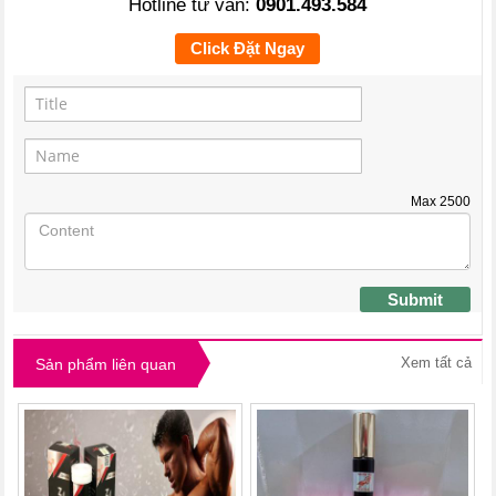
Hotline tư vấn:
0901.493.584
Click Đặt Ngay
Max
2500
Submit
Xem tất cả
Sản phẩm liên quan