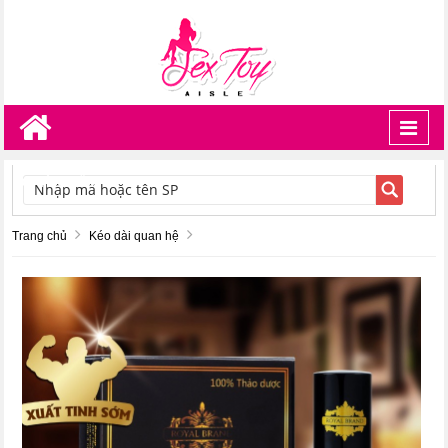
Toggl
navig
TÌM KIẾM
Trang chủ
Kéo dài quan hệ