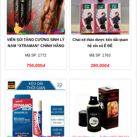
VIÊN SỦI TĂNG CƯỜNG SINH LÝ
Chai xịt thảo dược kéo dài quan
NAM “XTRAMAN” CHÍNH HÃNG
hệ sìn sú Ê ĐÊ
MỚI
Mã SP: 1772
Mã SP: 1763
750,000đ
280,000đ