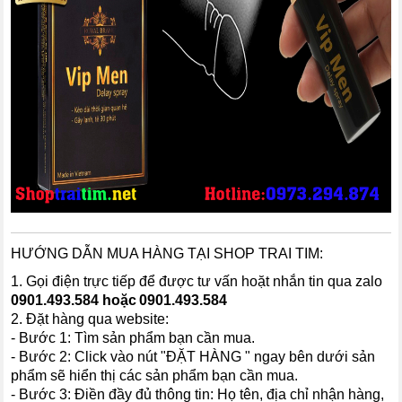
HƯỚNG DẪN MUA HÀNG TẠI SHOP TRAI TIM:
1. Gọi điện trực tiếp để được tư vấn hoặt nhắn tin qua zalo
0901.493.58
4 hoặc
0901.493.584
2. Đặt hàng qua website:
- Bước 1: Tìm sản phẩm bạn cần mua.
- Bước 2: Click vào nút "ĐẶT HÀNG " ngay bên dưới sản
phẩm sẽ hiển thị các sản phẩm bạn cần mua.
- Bước 3: Điền đầy đủ thông tin: Họ tên, địa chỉ nhận hàng,