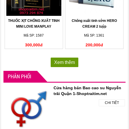
THUỐC XỊT CHỐNG XUẤT TINH
Chống xuất tinh sớm HERO
MINI LOVE MANPLAY
CREAM 2 tuýp
Mã SP: 1587
Mã SP: 1361
300,000đ
200,000đ
Xem thêm
PHÂN PHỐI
Cửa hàng bán Bao cao su Nguyễn
trãi Quận 1-Shoptraitim.net
CHI TIẾT