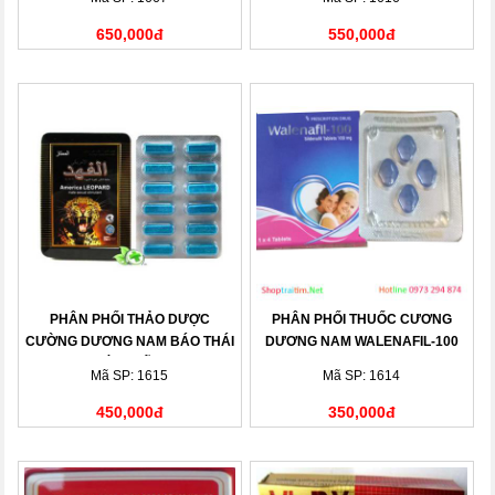
650,000đ
550,000đ
PHÂN PHỐI THẢO DƯỢC
PHÂN PHỐI THUỐC CƯƠNG
CƯỜNG DƯƠNG NAM BÁO THÁI
DƯƠNG NAM WALENAFIL-100
CHÍNH HÃNG
MG
Mã SP: 1615
Mã SP: 1614
450,000đ
350,000đ