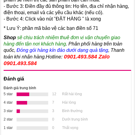
- Bước 3: Điền đầy đủ thông tin: Họ tên, địa chỉ nhận hàng,
điện thoại, email và các yêu cầu khác (nếu có).
- Bước 4: Click vào nút "ĐẶT HÀNG " là xong
* Lưu Ý: phần mã bảo vệ các bạn điền số 71
Shop
sẽ chịu trách nhiệm thuê đơn vị vận chuyển giao
hàng đến tận nơi khách hàng
. Phân phối hàng trên toàn
quốc,
Đóng gói hàng kín đáo dưới dạng quà tặng
, Thanh
0901.493.584
Zalo
toán khi nhận hàng.Hotline:
0901.493.584
Đánh giá
Đánh giá trung bình
5 star
12
Rất hài lòng
4 star
7
Hài lòng
3 star
3
Bình thường
2 star
0
Dưới trung bình
1 star
0
Thất vọng