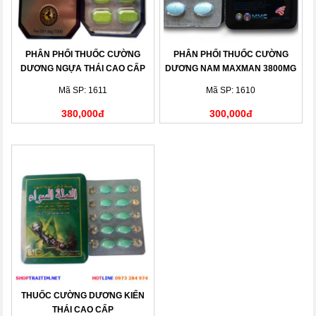
PHÂN PHỐI THUỐC CƯỜNG
PHÂN PHỐI THUỐC CƯỜNG
DƯƠNG NGỰA THÁI CAO CẤP
DƯƠNG NAM MAXMAN 3800MG
Mã SP: 1611
Mã SP: 1610
380,000đ
300,000đ
THUỐC CƯỜNG DƯƠNG KIẾN
THÁI CAO CẤP