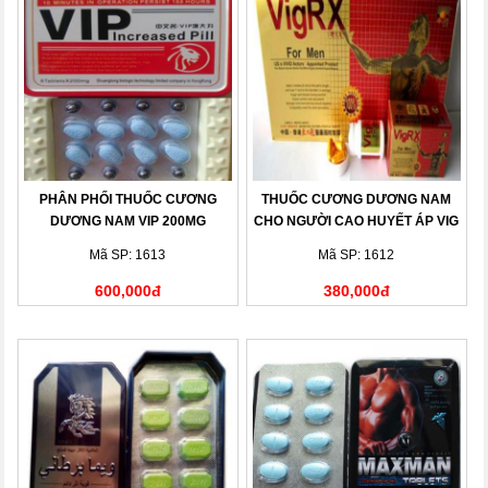
PHÂN PHỐI THUỐC CƯƠNG
THUỐC CƯƠNG DƯƠNG NAM
DƯƠNG NAM VIP 200MG
CHO NGƯỜI CAO HUYẾT ÁP VIG
RX
Mã SP: 1613
Mã SP: 1612
600,000đ
380,000đ