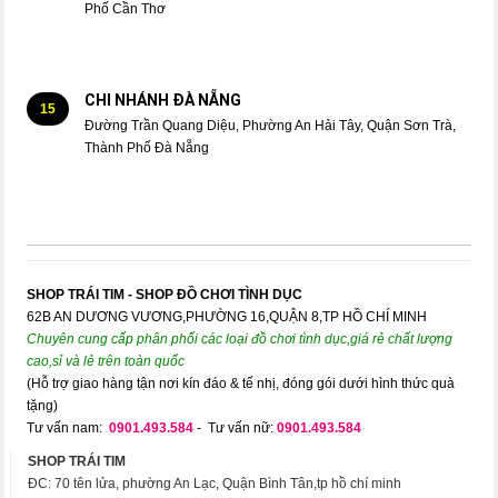
Phố Cần Thơ
CHI NHÁNH ĐÀ NẴNG
15
Đường Trần Quang Diệu, Phường An Hải Tây, Quận Sơn Trà,
Thành Phố Đà Nẵng
SHOP TRÁI TIM - SHOP ĐỒ CHƠI TÌNH DỤC
62B AN DƯƠNG VƯƠNG,PHƯỜNG 16,QUẬN 8,TP HỒ CHÍ MINH
Chuyên cung cấp phân phối các loại đồ chơi tình dục,giá rẻ chất lượng
cao,sỉ và lẻ trên toàn quốc
(Hỗ trợ giao hàng tận nơi kín đáo & tế nhị, đóng gói dưới hình thức quà
tặng)
Tư vấn nam:
0901.493.584
- Tư vấn nữ:
0901.493.584
SHOP TRÁI TIM
ĐC: 70 tên lửa, phường An Lạc, Quận Bình Tân,tp hồ chí minh