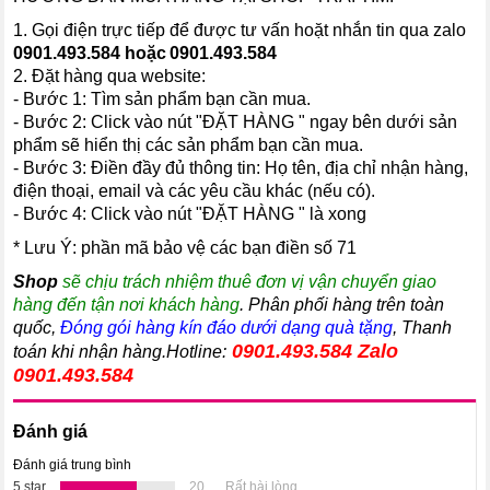
1. Gọi điện trực tiếp để được tư vấn hoặt nhắn tin qua zalo
0901.493.58
4 hoặc
0901.493.584
2. Đặt hàng qua website:
- Bước 1: Tìm sản phẩm bạn cần mua.
- Bước 2: Click vào nút "ĐẶT HÀNG " ngay bên dưới sản
phẩm sẽ hiển thị các sản phẩm bạn cần mua.
- Bước 3: Điền đầy đủ thông tin: Họ tên, địa chỉ nhận hàng,
điện thoại, email và các yêu cầu khác (nếu có).
- Bước 4: Click vào nút "ĐẶT HÀNG " là xong
* Lưu Ý: phần mã bảo vệ các bạn điền số 71
Shop
sẽ chịu trách nhiệm thuê đơn vị vận chuyển giao
hàng đến tận nơi khách hàng
. Phân phối hàng trên toàn
quốc,
Đóng gói hàng kín đáo dưới dạng quà tặng
, Thanh
0901.493.584
Zalo
toán khi nhận hàng.Hotline:
0901.493.584
Đánh giá
Đánh giá trung bình
5 star
20
Rất hài lòng