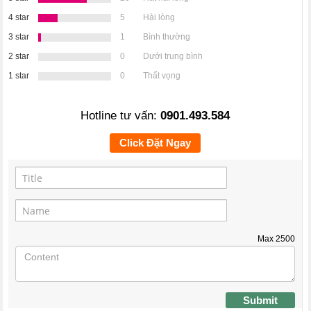
4 star
5
Hài lòng
3 star
1
Bình thường
2 star
0
Dưới trung bình
1 star
0
Thất vọng
Hotline tư vấn:
0901.493.584
Click Đặt Ngay
Max
2500
Submit