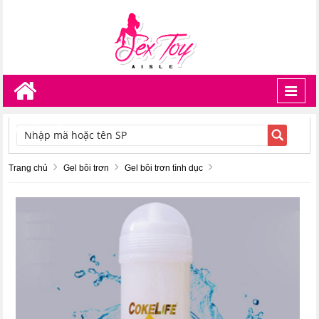
Toggl
navig
TÌM KIẾM
Trang chủ
Gel bôi trơn
Gel bôi trơn tình dục