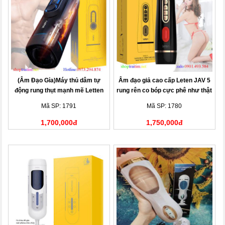
(Âm Đạo Gỉa)Máy thủ dâm tự
Âm đạo giả cao cấp Leten JAV 5
động rung thụt mạnh mẽ Letten
rung rên co bóp cực phê như thật
X9 Piston
Mã SP: 1791
Mã SP: 1780
1,700,000đ
1,750,000đ