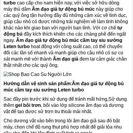
turbo
cao cấp cho nam hiện nay, với việc sở hữu dòng
máy thủ dâm
Âm đạo giả tự động bú múc
này giúp cho
các quý ông tận hưởng đầy đủ những cảm xúc về tình dục,
giúp cậu nhỏ có được những trải nghiệm về làm tình không
khác nào khi giao ban với người bạn tình. Với cơ chế
tự
động bú
đầy kích thích khiến cho các chàng phê đến ngất
ngay.
Âm đạo giả tự động bú múc cầm tay siu sướng
Leten turbo
hoạt động với công suất cao, có thể chuyển
đổi các tần số nhanh và mạnh giúp cho cậu nhỏ có sự cọ
sát mạnh mẽ với thành
Âm đạo giả
đem lại cảm giác chân
thật nhất cho các quý ông.
Hướng dẫn vệ sinh sản phẩm
:
Âm đạo giả tự động bú
múc cầm tay siu sướng Leten turbo
Sạc đầy pin trước khi sử dụng để tránh mất hứng,Sử dụng
thêm
gel bôi trơn
, bôi vào lớp silicone âm đạo và dương
vật để tạo được sử trơn tru thoải mái nhất.
Cho dương vật vào bên trong lõi âm đạo giả sau đó bật
máy, chọn chế độ rung thụt phù hợp nhất để giải tỏa nhu