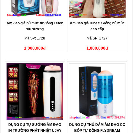
Âm đạo giả bú múc tự động Leten
Âm đạo giả Dibe tự động bú múc
siu sướng
cao cấp
Mã SP: 1728
Mã SP: 1727
1,900,000đ
1,800,000đ
DỤNG CỤ TỰ SƯỚNG ÂM ĐẠO
DỤNG CỤ THỦ DÂM ÂM ĐẠO CO
IN TRƯỜNG PHÁT NHIỆT UJAY
BÓP TỰ ĐỘNG FLYDREAM