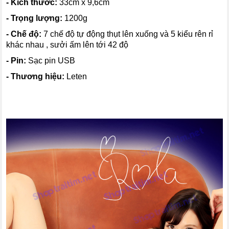
- Kích thước:
33cm x 9,6cm
- Trọng lượng:
1200g
- Chế độ:
7 chế độ tự động thụt lên xuống và 5 kiểu rên rỉ
khác nhau , sưởi ấm lên tới 42 độ
- Pin:
Sạc pin USB
- Thương hiệu:
Leten