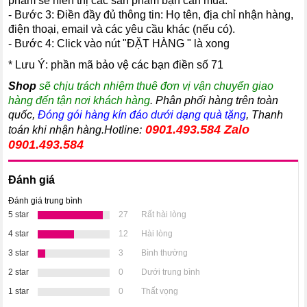
phẩm sẽ hiển thị các sản phẩm bạn cần mua.
- Bước 3: Điền đầy đủ thông tin: Họ tên, địa chỉ nhận hàng,
điện thoại, email và các yêu cầu khác (nếu có).
- Bước 4: Click vào nút "ĐẶT HÀNG " là xong
* Lưu Ý: phần mã bảo vệ các bạn điền số 71
Shop
sẽ chịu trách nhiệm thuê đơn vị vận chuyển giao
hàng đến tận nơi khách hàng
. Phân phối hàng trên toàn
quốc,
Đóng gói hàng kín đáo dưới dạng quà tặng
, Thanh
0901.493.584
Zalo
toán khi nhận hàng.Hotline:
0901.493.584
Đánh giá
Đánh giá trung bình
5 star
27
Rất hài lòng
4 star
12
Hài lòng
3 star
3
Bình thường
2 star
0
Dưới trung bình
1 star
0
Thất vọng