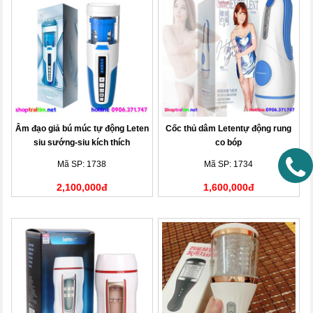
Âm đạo giả bú múc tự động Leten
Cốc thủ dâm Letentự động rung
siu sướng-siu kích thích
co bóp
Mã SP: 1738
Mã SP: 1734
2,100,000đ
1,600,000đ