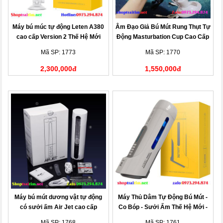
Máy bú múc tự động Leten A380
Âm Đạo Giả Bú Mút Rung Thụt Tự
cao cấp Version 2 Thế Hệ Mới
Động Masturbation Cup Cao Cấp
2021
Mã SP: 1773
Mã SP: 1770
2,300,000đ
1,550,000đ
Máy bú mút dương vật tự động
Máy Thủ Dâm Tự Động Bú Mút -
có sưởi ấm Air Jet cao cấp
Co Bóp - Sưởi Ấm Thế Hệ Mới -
Leten A380 Pro
Mã SP: 1768
Mã SP: 1761