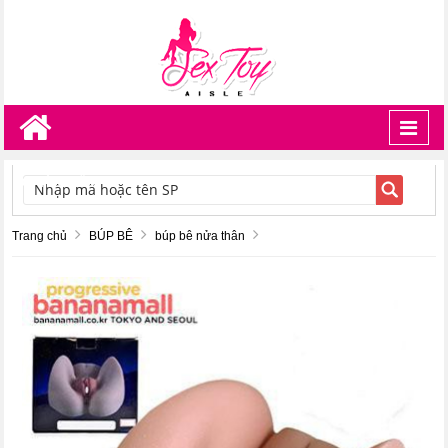
Toggl
navig
TÌM KIẾM
Trang chủ
BÚP BÊ
búp bê nửa thân