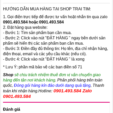
HƯỚNG DẪN MUA HÀNG TẠI SHOP TRAI TIM:
1. Gọi điện trực tiếp để được tư vấn hoặt nhắn tin qua zalo
0901.493.58
4 hoặc
0901.493.584
2. Đặt hàng qua website:
- Bước 1: Tìm sản phẩm bạn cần mua.
- Bước 2: Click vào nút "ĐẶT HÀNG " ngay bên dưới sản
phẩm sẽ hiển thị các sản phẩm bạn cần mua.
- Bước 3: Điền đầy đủ thông tin: Họ tên, địa chỉ nhận hàng,
điện thoại, email và các yêu cầu khác (nếu có).
- Bước 4: Click vào nút "ĐẶT HÀNG " là xong
* Lưu Ý: phần mã bảo vệ các bạn điền số 71
Shop
sẽ chịu trách nhiệm thuê đơn vị vận chuyển giao
hàng đến tận nơi khách hàng
. Phân phối hàng trên toàn
quốc,
Đóng gói hàng kín đáo dưới dạng quà tặng
, Thanh
0901.493.584
Zalo
toán khi nhận hàng.Hotline:
0901.493.584
Đánh giá