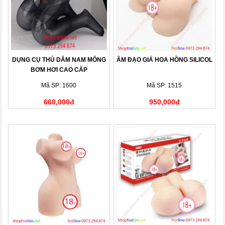
DỤNG CỤ THỦ DÂM NAM MÔNG
ÂM ĐẠO GIẢ HOA HỒNG SILICOL
BƠM HƠI CAO CẤP
Mã SP: 1600
Mã SP: 1515
660,000đ
950,000đ