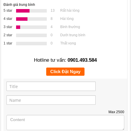
Đánh giá trung bình
5 star
13
Rất hài lòng
4 star
8
Hài lòng
3 star
4
Bình thường
2 star
0
Dưới trung bình
1 star
0
Thất vọng
Hotline tư vấn:
0901.493.584
Click Đặt Ngay
Max
2500