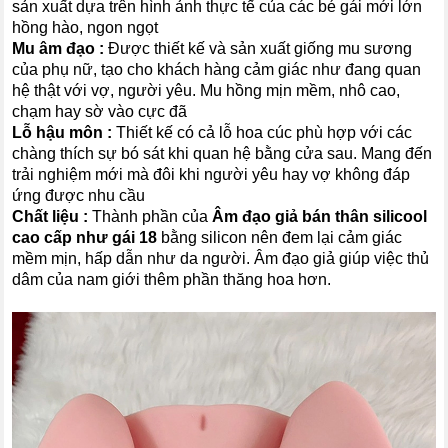
sản xuất dựa trên hình ảnh thực tế của các bé gái mới lớn
hồng hào, ngon ngọt
Mu âm đạo :
Được thiết kế và sản xuất giống mu sương
của phụ nữ, tạo cho khách hàng cảm giác như đang quan
hệ thật với vợ, người yêu. Mu hồng mịn mềm, nhô cao,
chạm hay sờ vào cực đã
Lỗ hậu môn :
Thiết kế có cả lỗ hoa cúc phù hợp với các
chàng thích sự bó sát khi quan hệ bằng cửa sau. Mang đến
trải nghiệm mới mà đôi khi người yêu hay vợ không đáp
ứng được nhu cầu
Chất liệu :
Thành phần của
Âm đạo giả bán thân silicool
cao cấp như gái 18
bằng silicon nên đem lại cảm giác
mềm mịn, hấp dẫn như da người. Âm đạo giả giúp việc thủ
dâm của nam giới thêm phần thăng hoa hơn.